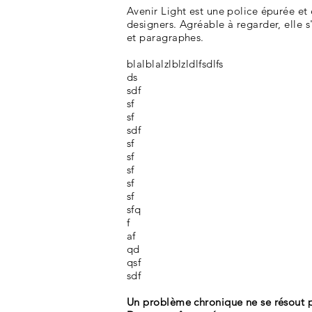
Avenir Light est une police épurée et
designers. Agréable à regarder, elle s
et paragraphes.
blalblalzlblzldlfsdlfs
ds
sdf
sf
sf
sdf
sf
sf
sf
sf
sf
sfq
f
af
qd
qsf
sdf
Un problème chronique ne se résout 