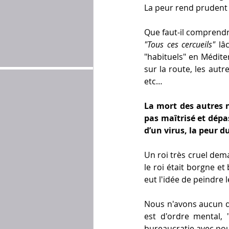
La peur rend prudent 
Que faut-il comprendr
"Tous ces cercueils"
 lâ
"habituels" en Médite
sur la route, les autr
etc…
La mort des autres n
pas maîtrisé et dépas
d’un virus, la peur 
Un roi très cruel dema
le roi était borgne et 
eut l'idée de peindre 
Nous n'avons aucun dou
est d'ordre mental, "
bureaucratie avec pou