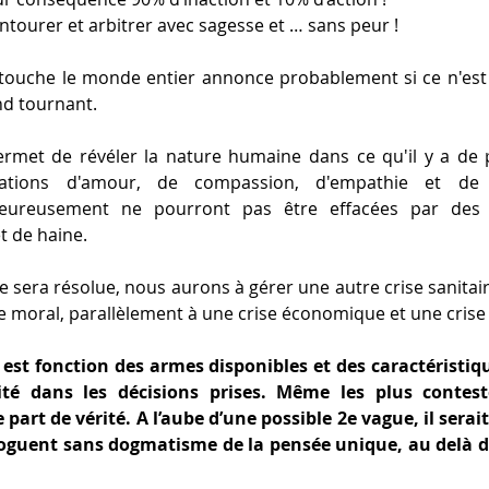
entourer et arbitrer avec sagesse et … sans peur ! 
i touche le monde entier annonce probablement si ce n'est la
nd tournant.
met de révéler la nature humaine dans ce qu'il y a de plu
tations d'amour, de compassion, d'empathie et de s
 heureusement ne pourront pas être effacées par des
t de haine.
sera résolue, nous aurons à gérer une autre crise sanitaire
 moral, parallèlement à une crise économique et une crise 
est fonction des armes disponibles et des caractéristiqu
ité dans les décisions prises. Même les plus contesté
part de vérité. A l’aube d’une possible 2e vague, il serai
aloguent sans dogmatisme de la pensée unique, au delà de