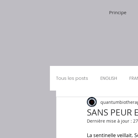
Principe
Tous les posts
ENGLISH
FRA
quantumbiothera
SANS PEUR 
Dernière mise à jour :
27
La sentinelle veillait.