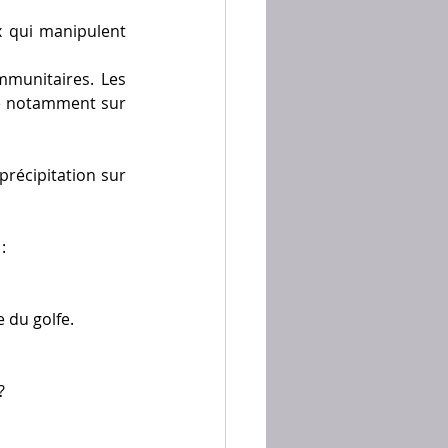
x qui manipulent 
munitaires. Les 
e notamment sur 
récipitation sur 
:
e du golfe.
?