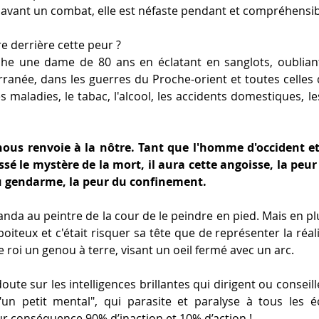
avant un combat, elle est néfaste pendant et compréhensib
e derrière cette peur ?
che une dame de 80 ans en éclatant en sanglots, oubliant
rranée, dans les guerres du Proche-orient et toutes celles d
es maladies, le tabac, l'alcool, les accidents domestiques, le
ous renvoie à la nôtre. Tant que l'homme d'occident et 
sé le mystère de la mort, il aura cette angoisse, la peur 
du gendarme, la peur du confinement.
nda au peintre de la cour de le peindre en pied. Mais en plu
boiteux et c'était risquer sa tête que de représenter la réalité
le roi un genou à terre, visant un oeil fermé avec un arc.
te sur les intelligences brillantes qui dirigent ou conseill
un petit mental", qui parasite et paralyse à tous les éc
r conséquence 90% d’inaction et 10% d’action !