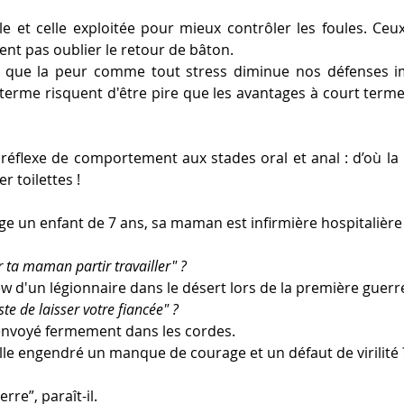
le et celle exploitée pour mieux contrôler les foules. Ceu
ent pas oublier le retour de bâton.
er que la peur comme tout stress diminue nos défenses im
terme risquent d'être pire que les avantages à court term
éflexe de comportement aux stades oral et anal : d’où la p
er toilettes !
ge un enfant de 7 ans, sa maman est infirmière hospitalière 
r ta maman partir travailler" ?
iew d'un légionnaire dans le désert lors de la première guerr
ste de laisser votre fiancée" ?
 renvoyé fermement dans les cordes.
elle engendré un manque de courage et un défaut de virilité 
e”, paraît-il. 