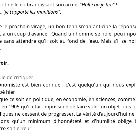
 sentinelle en brandissant son arme. "
Halte ou je tire" !
, 
"je t'apporte les munitions"
.
e le prochain virage, un bon tennisman anticipe la réponse 
c a un coup d'avance.  Quand un homme se noie, peu import
 sans attendre qu'il soit au fond de l'eau. Mais s'il se noi
.
oir.
ile de critiquer. 
onomiste est bien connue : c'est quelqu'un qui nous expl
pé hier !
que ce soit en politique, en économie, en sciences, comme 
en 1905 qu'il était impossible de faire voler un objet plus lou
iques ne cessent de progresser. La vérité d’aujourd’hui ne s
ons qu'un minimum d'honnêteté et d'humilité oblige à
tre son erreur.